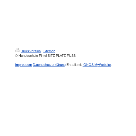
Druckversion
|
Sitemap
© Hundeschule Fintel SITZ PLATZ FUSS
Impressum
Datenschutzerklärung
Erstellt mit
IONOS MyWebsite
.