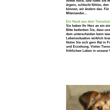
Ärmel hoch, und rufen Sie m
ärgern, schlecht fühlen, den
können, wir ändern das. Fü
Miteinander...
Ein Hund aus dem Tierschutz
Sie haben Ihr Herz an ein e
Bitte bedenken Sie, dass un
dem unterscheiden kann was 
Lebenssituation wirklich bra
Holen Sie sich gern Rat in 
und Erziehung. Vielen Tier
fröhlichen Leben in unserer 