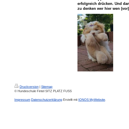
erfolgreich drücken. Und da
zu denken wer hier wen (vor)
Druckversion
|
Sitemap
© Hundeschule Fintel SITZ PLATZ FUSS
Impressum
Datenschutzerklärung
Erstellt mit
IONOS MyWebsite
.