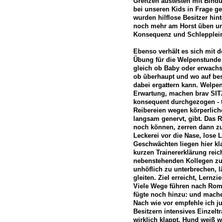
Grenzen austesten mit Bindu
bei unseren Kids in Frage ges
wurden hilflose Besitzer hint
noch mehr am Horst üben und
Konsequenz und Schlepplein
Ebenso verhält es sich mit d
Übung für die Welpenstund
gleich ob Baby oder erwachs
ob überhaupt und wo auf bes
dabei ergattern kann. Welpen
Erwartung, machen brav SIT
konsequent durchgezogen - t
Reibereien wegen körperlich
langsam genervt, gibt. Das R
noch können, zerren dann z
Leckerei vor die Nase, lose L
Geschwächten liegen hier kla
kurzen Trainererklärung rei
nebenstehenden Kollegen zu
unhöflich zu unterbrechen, l
gleiten. Ziel erreicht, Lernzie
Viele Wege führen nach Rom
fügte noch hinzu: und mach
Nach wie vor empfehle ich 
Besitzern intensives Einzeltr
wirklich klappt. Hund weiß w