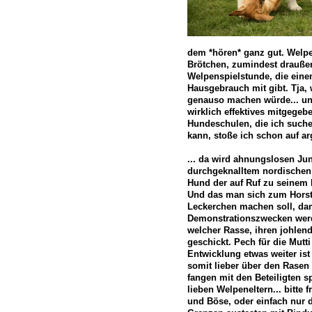
dem *hören* ganz gut. Welpe 
Brötchen, zumindest drauße
Welpenspielstunde, die einem
Hausgebrauch mit gibt. Tja
genauso machen würde... un
wirklich effektives mitgegeb
Hundeschulen, die ich such
kann, stoße ich schon auf ar
... da wird ahnungslosen Ju
durchgeknalltem nordischen 
Hund der auf Ruf zu seinem 
Und das man sich zum Hors
Leckerchen machen soll, dam
Demonstrationszwecken werd
welcher Rasse, ihren johlend
geschickt. Pech für die Mutti
Entwicklung etwas weiter ist
somit lieber über den Rasen 
fangen mit den Beteiligten s
lieben Welpeneltern... bitte
und Böse, oder einfach nur 